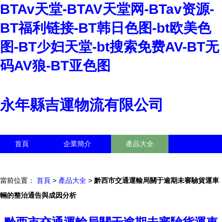
BTAv天堂-BTAV天堂网-BTav资源-
BT福利链接-BT韩日色图-bt欧美色
图-BT少妇天堂-bt搜索免费AV-BT无
码AV狼-BT亚色图
永年縣吉運物流有限公司
首頁
企業簡介
產品大全
聯系我們
企業信息
訪客留言
當前位置：
首頁
>
產品大全
>
黔西市交通運輸局關于逾期未審驗貨運車
輛的整治通告與成因分析