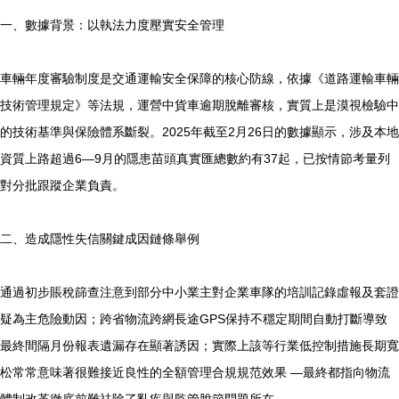
一、數據背景：以執法力度壓實安全管理
車輛年度審驗制度是交通運輸安全保障的核心防線，依據《道路運輸車輛
技術管理規定》等法規，運營中貨車逾期脫離審核，實質上是漠視檢驗中
的技術基準與保險體系斷裂。2025年截至2月26日的數據顯示，涉及本地
資質上路超過6—9月的隱患苗頭真實匯總數約有37起，已按情節考量列
對分批跟蹤企業負責。
二、造成隱性失信關鍵成因鏈條舉例
通過初步賬稅篩查注意到部分中小業主對企業車隊的培訓記錄虛報及套證
疑為主危險動因；跨省物流跨網長途GPS保持不穩定期間自動打斷導致
最終間隔月份報表遺漏存在顯著誘因；實際上該等行業低控制措施長期寬
松常常意味著很難接近良性的全額管理合規規范效果 —最終都指向物流