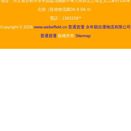
地址：河北省邯鄲市永年區臨洺關鎮中華大街與北三環交叉口東行100米
貨運迎來新
運“雙證”放
北側（陸港物流園D6-8.D6-9）
變化
開后的新局
電話：1383258**
面
Copyright © 2026
www.webeffekt.cn
普通貨運
永年縣吉運物流有限公司
普通貨運
版權所有
Sitemap