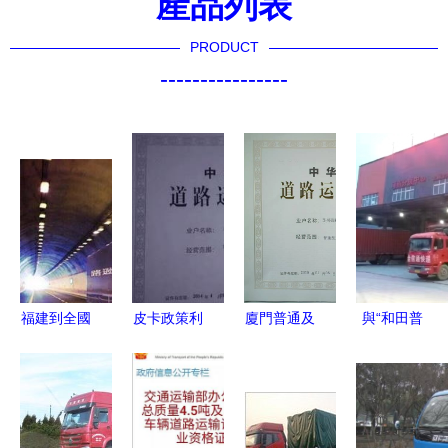
產品列表
PRODUCT
----------------
福建到全國
皮卡政策利
廈門普通及
與“和田普
貨物運輸與
好 2019年
危險化學品
通桑塔
工廠機器設
起無需道路
道路運輸資
納”同行 普
備托運 靈
運輸證與從
質許可證辦
通貨運的日
活高效的回
業資格證
理所需資料
常與擔當