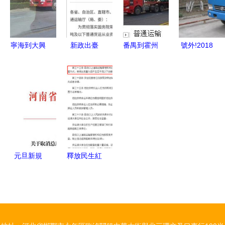
頭車方案
清單
寧海到大興
新政出臺
番禺到霍州
號外!2018
安嶺物流公
華南快速等
貨運專線
年取消\
司2022已
多條公路將
貨車出租與
更新《回程
取消收費，
氣運運輸新
車調度》服
小貨車拉貨
選擇 ——
務
免道路運輸
廣州易通達
證
物流服務解
析
元旦新規
釋放民生紅
河南4.5噸
利，感知通
以下貨車從
行之力——
事貨運無需
河北、云南
辦證，普通
普通貨